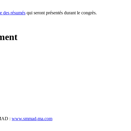
vre des résumés
qui seront présentés durant le congrès.
ement
SMMAD :
www.smmad-ma.com